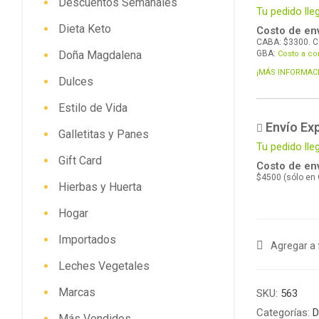
Descuentos Semanales
Tu pedido lle
Dieta Keto
Costo de env
CABA: $3300. C
Doña Magdalena
GBA:
Costo a co
¡MÁS INFORMAC
Dulces
Estilo de Vida
Envío Ex
Galletitas y Panes
Tu pedido lle
Gift Card
Costo de env
$4500 (sólo en
Hierbas y Huerta
Hogar
Importados
Agregar a 
Leches Vegetales
Marcas
SKU:
563
Categorías:
D
Más Vendidos