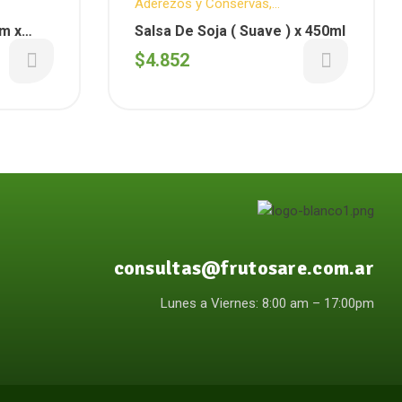
Aderezos y Conservas
,
PA
Delicatessen
,
Para tus comidas
m x
Salsa De Soja ( Suave ) x 450ml
$
4.852
consultas@frutosare.com.ar
Lunes a Viernes: 8:00 am – 17:00pm