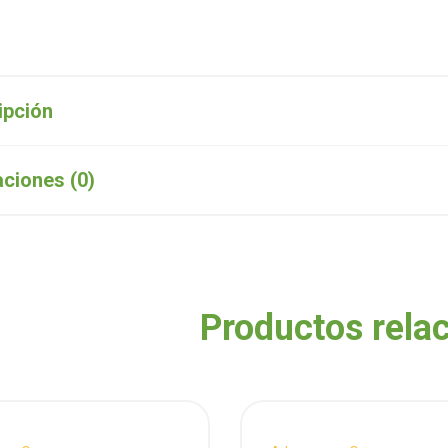
ipción
aciones (0)
Productos rela