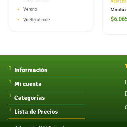
Aderezo
Delicate
Verano
Mostaza
(Arytza
$
6.06
Vuelta al cole
Información
Mi cuenta
Categorías
Lista de Precios