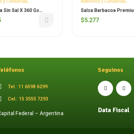
s y Conservas
,
Aderezos y Conservas
,
ssen
,
ARYTZA
,
Sin T.A.C.C.
Delicatessen
,
Vegano
,
PAM
 Sin Sal X 360 Gs
Salsa Barbacoa Premiu
GOURMET
)
300G (Pampagourmet)-
5
$
5.277
Teléfonos
Seguinos
Tel.: 11 6598 6299
Cel.: 15 3555 7293
Data Fiscal
Capital Federal – Argentina