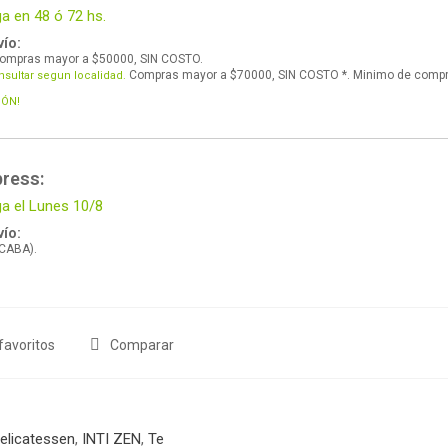
ga en 48 ó 72 hs.
ío:
ompras mayor a $50000, SIN COSTO.
Compras mayor a $70000, SIN COSTO *. Minimo de comp
nsultar segun localidad.
IÓN!
press:
ga el Lunes 10/8
ío:
 CABA).
favoritos
Comparar
elicatessen
,
INTI ZEN
,
Te