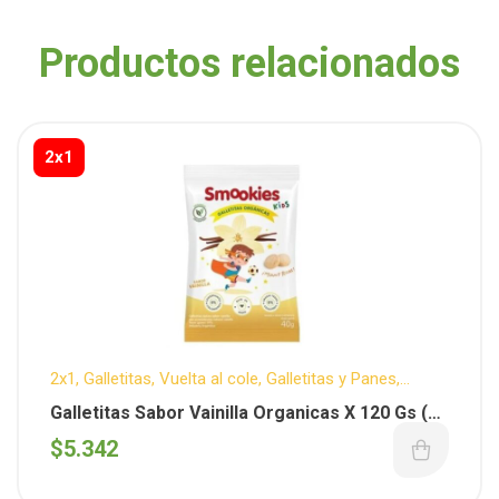
Productos relacionados
2x1
2x1
,
Galletitas
,
Vuelta al cole
,
Galletitas y Panes
,
SMOOKIES
,
Organicos
Galletitas Sabor Vainilla Organicas X 120 Gs (
Smookies )
$
5.342