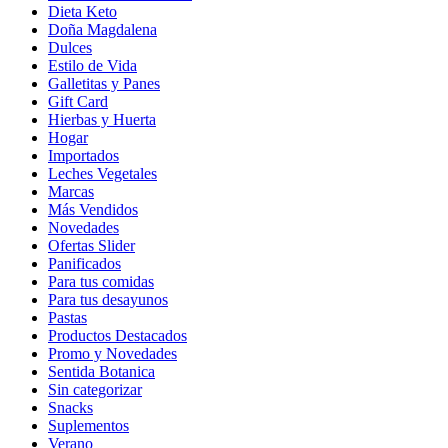
Dieta Keto
Doña Magdalena
Dulces
Estilo de Vida
Galletitas y Panes
Gift Card
Hierbas y Huerta
Hogar
Importados
Leches Vegetales
Marcas
Más Vendidos
Novedades
Ofertas Slider
Panificados
Para tus comidas
Para tus desayunos
Pastas
Productos Destacados
Promo y Novedades
Sentida Botanica
Sin categorizar
Snacks
Suplementos
Verano