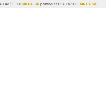
A + de $50000
SIN CARGO
y envíos en GBA + $70000
SIN CARGO!
nicio
Hierbas y Huerta
Tintura Madre
TM Cardo Mar