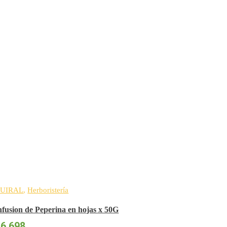
UIRAL
,
Herboristería
nfusion de Peperina en hojas x 50G
$
6.698