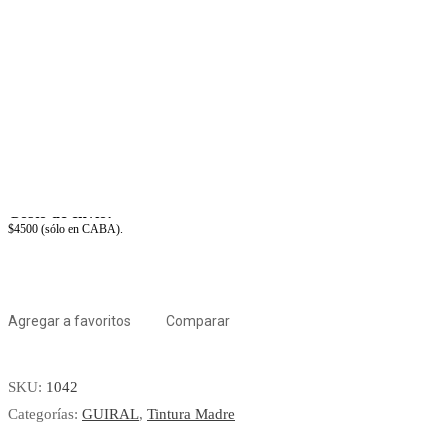
Tu pedido llega en 48 ó 72 hs.
Costo de envío:
CABA: $3300. Compras mayor a $50000, SIN COSTO.
GBA:
Compras mayor a $70000, SIN COSTO *. Minimo 
Costo a consultar segun localidad.
¡MÁS INFORMACIÓN!
Envío Express:
Tu pedido llega MAÑANA
Costo de envío:
$4500 (sólo en CABA).
Agregar a favoritos
Comparar
SKU:
1042
Categorías:
GUIRAL
,
Tintura Madre