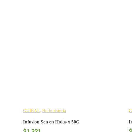
GUIRAL
,
Herboristería
G
Infusion Sen en Hojas x 50G
I
$
1.321