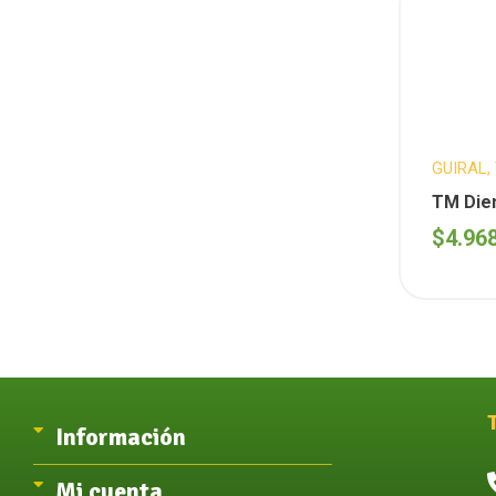
GUIRAL
,
TM Dien
$
4.96
Información
Mi cuenta