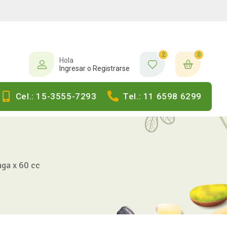
2
0
Hola
Ingresar o Registrarse
Cel.: 15-3555-7293
Tel.: 11 6598 6299
ga x 60 cc