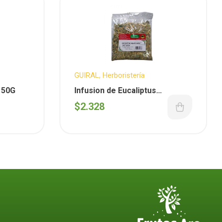
GUIRAL
,
Herboristería
x 50G
Infusion de Eucaliptus
Mentolado x50G
$
2.328