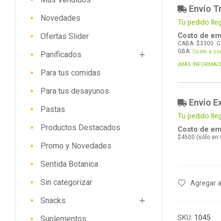
Envío Tr
Novedades
Tu pedido lle
Costo de env
Ofertas Slider
CABA: $3300. C
GBA:
Costo a co
Panificados
¡MÁS INFORMAC
Para tus comidas
Para tus desayunos
Envío E
Pastas
Tu pedido lle
Productos Destacados
Costo de env
$4500 (sólo en
Promo y Novedades
Sentida Botanica
Sin categorizar
Agregar a
Snacks
SKU:
1045
Suplementos