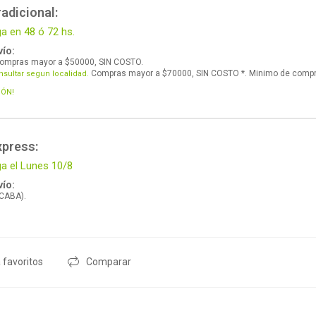
adicional:
ga en 48 ó 72 hs.
ío:
ompras mayor a $50000, SIN COSTO.
Compras mayor a $70000, SIN COSTO *. Minimo de comp
nsultar segun localidad.
IÓN!
xpress:
ga el Lunes 10/8
ío:
 CABA).
 favoritos
Comparar