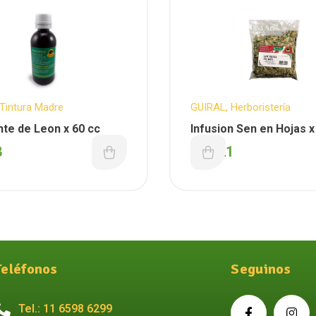
Tintura Madre
GUIRAL
,
Herboristería
te de Leon x 60 cc
Infusion Sen en Hojas 
8
$
1.321
Teléfonos
Seguinos
Tel.: 11 6598 6299