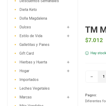
Descuentos Semanales
Dieta Keto
Doña Magdalena
Dulces
TM M
Estilo de Vida
$
7.012
Galletitas y Panes
Hay stoc
Gift Card
Hierbas y Huerta
Hogar
Importados
Leches Vegetales
Pagos:
Marcas
Diferentes f
Más Vendidos