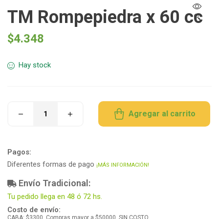
TM Rompepiedra x 60 cc
🔍
$
4.348
Hay stock
Agregar al carrito
Pagos:
Diferentes formas de pago
¡MÁS INFORMACIÓN!
Envío Tradicional:
Tu pedido llega en 48 ó 72 hs.
Costo de envío:
CABA: $3300. Compras mayor a $50000, SIN COSTO.