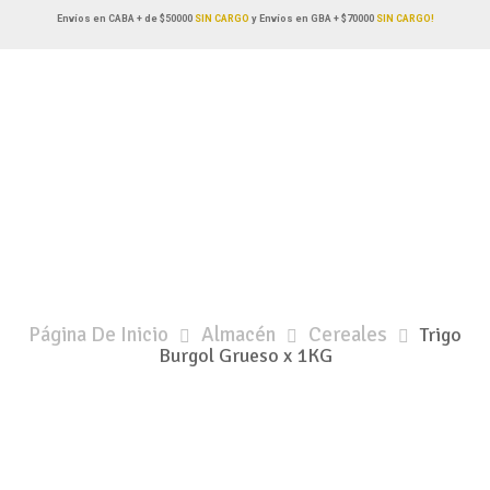
Envíos en CABA + de $50000
SIN CARGO
y Envíos en GBA + $70000
SIN CARGO!
Página De Inicio
Almacén
Cereales
Trigo
Burgol Grueso x 1KG