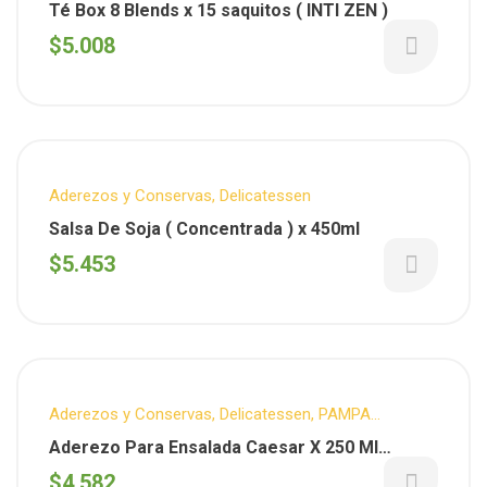
Té Box 8 Blends x 15 saquitos ( INTI ZEN )
$
5.008
Aderezos y Conservas
,
Delicatessen
Salsa De Soja ( Concentrada ) x 450ml
$
5.453
Aderezos y Conservas
,
Delicatessen
,
PAMPA
GOURMET
Aderezo Para Ensalada Caesar X 250 Ml
(Pampagourmet)
$
4.582