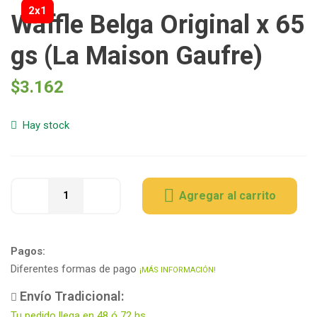
2x1
Waffle Belga Original x 65
gs (La Maison Gaufre)
$
3.162
Hay stock
Agregar al carrito
Pagos:
Diferentes formas de pago
¡MÁS INFORMACIÓN!
Envío Tradicional:
Tu pedido llega en 48 ó 72 hs.