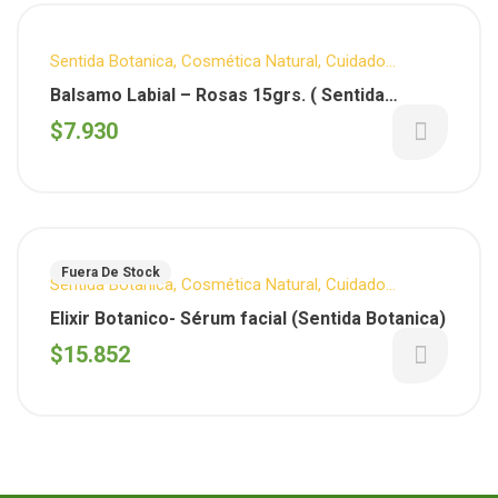
Sentida Botanica
,
Cosmética Natural
,
Cuidado
Personal
Balsamo Labial – Rosas 15grs. ( Sentida
Botanica)
$
7.930
Fuera De Stock
Sentida Botanica
,
Cosmética Natural
,
Cuidado
Personal
,
Facial
Elixir Botanico- Sérum facial (Sentida Botanica)
$
15.852