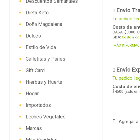
Descuentos Semanales
Envío Tra
Dieta Keto
Tu pedido lle
Doña Magdalena
Costo de env
CABA: $3300. C
Dulces
GBA:
Costo a co
¡MÁS INFORMAC
Estilo de Vida
Galletitas y Panes
Envío Ex
Gift Card
Tu pedido ll
Hierbas y Huerta
Costo de env
$4500 (sólo en
Hogar
Importados
Leches Vegetales
Agregar a 
Marcas
Más Vendidos