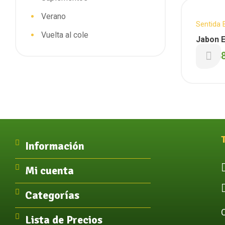
Verano
Sentida 
Vuelta al cole
Natural
,
Jabon E
Facial
(sentid
$
3.75
Información
Mi cuenta
Categorías
Lista de Precios