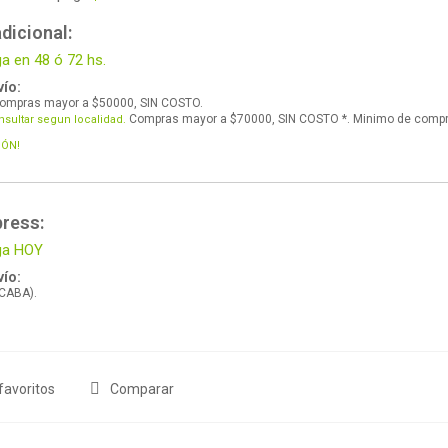
dicional:
ga en 48 ó 72 hs.
ío:
ompras mayor a $50000, SIN COSTO.
Compras mayor a $70000, SIN COSTO *. Minimo de comp
nsultar segun localidad.
IÓN!
press:
ega HOY
ío:
 CABA).
favoritos
Comparar