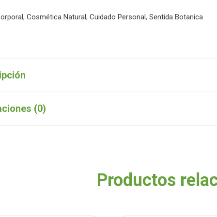
orporal
,
Cosmética Natural
,
Cuidado Personal
,
Sentida Botanica
ipción
aciones (0)
Productos rela