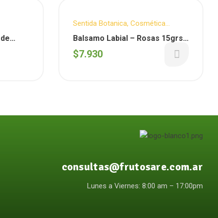
Sentida Botanica
,
Cosmética
o
Natural
,
Cuidado Personal
 de
Balsamo Labial – Rosas 15grs.
entida
( Sentida Botanica)
$
7.930
consultas@frutosare.com.ar
Lunes a Viernes: 8:00 am – 17:00pm