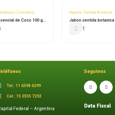
Botanica
,
Cosmética
Higiene
,
Sentida Botanica
,
Cuidado Personal
,
Corporal
,
Cosmética Natural
,
Cuidad
sencial de Coco 100 gs
Jabon sentida botanica
Personal
,
Corporal
,
Facial
a botanica)
CALENDULA x 100 gs (S
8
$
5.131
Botanica)
Teléfonos
Seguinos
Tel.: 11 6598 6299
Cel.: 15 3555 7293
Data Fiscal
Capital Federal – Argentina