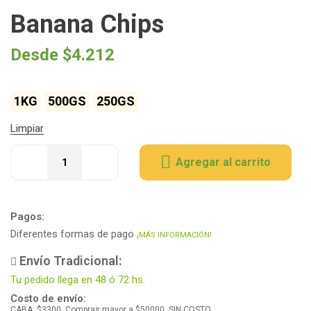
Banana Chips
Desde
$
4.212
1KG
500GS
250GS
Limpiar
Agregar al carrito
Pagos:
Diferentes formas de pago
¡MÁS INFORMACIÓN!
Envío Tradicional:
Tu pedido llega en 48 ó 72 hs.
Costo de envío:
CABA: $3300. Compras mayor a $50000, SIN COSTO.