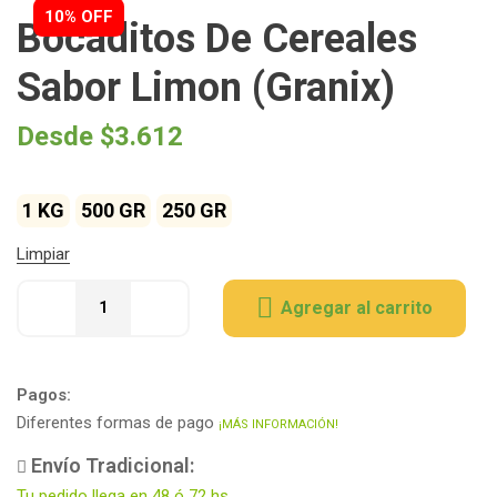
10% OFF
Bocaditos De Cereales
Sabor Limon (Granix)
Desde
$
3.612
1 KG
500 GR
250 GR
Limpiar
Agregar al carrito
Pagos:
Diferentes formas de pago
¡MÁS INFORMACIÓN!
Envío Tradicional:
Tu pedido llega en 48 ó 72 hs.