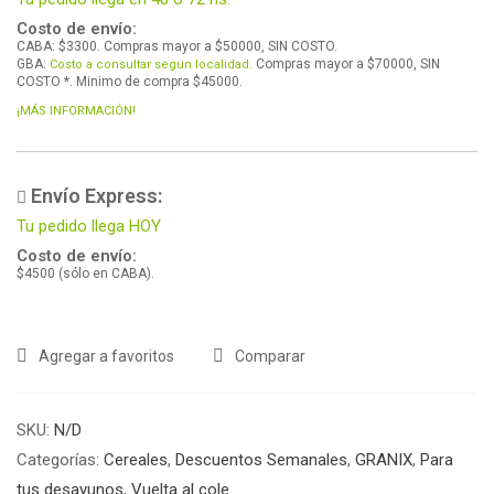
Costo de envío:
CABA: $3300. Compras mayor a $50000, SIN COSTO.
GBA:
Compras mayor a $70000, SIN
Costo a consultar segun localidad.
COSTO *. Minimo de compra $45000.
¡MÁS INFORMACIÓN!
Envío Express:
Tu pedido llega HOY
Costo de envío:
$4500 (sólo en CABA).
Agregar a favoritos
Comparar
SKU:
N/D
Categorías:
Cereales
,
Descuentos Semanales
,
GRANIX
,
Para
tus desayunos
,
Vuelta al cole