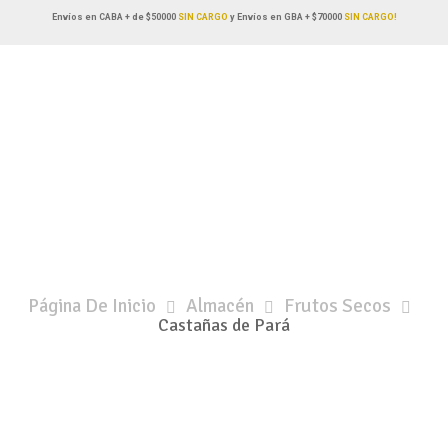
Envíos en CABA + de $50000
SIN CARGO
y Envíos en GBA + $70000
SIN CARGO!
Página De Inicio
Almacén
Frutos Secos
Castañas de Pará