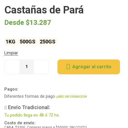
Castañas de Pará
Desde
$
13.287
1KG
500GS
250GS
Limpiar
Agregar al carrito
Pagos:
Diferentes formas de pago
¡MÁS INFORMACIÓN!
Envío Tradicional:
Tu pedido llega en 48 ó 72 hs.
Costo de envío:
CABA: $3300. Compras mayor a $50000, SIN COSTO.