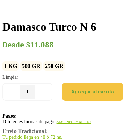
Damasco Turco N 6
Desde
$
11.088
1 KG
500 GR
250 GR
Limpiar
Agregar al carrito
Pagos:
Diferentes formas de pago
¡MÁS INFORMACIÓN!
Envío Tradicional:
Tu pedido llega en 48 ó 72 hs.