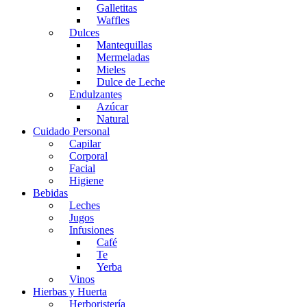
Galletitas
Waffles
Dulces
Mantequillas
Mermeladas
Mieles
Dulce de Leche
Endulzantes
Azúcar
Natural
Cuidado Personal
Capilar
Corporal
Facial
Higiene
Bebidas
Leches
Jugos
Infusiones
Café
Te
Yerba
Vinos
Hierbas y Huerta
Herboristería