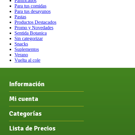
Panificados
Para tus comidas
Para tus desayunos
Pastas
Productos Destacados
Promo y Novedades
Sentida Botanica
Sin categorizar
Snacks
Suplementos
Verano
Vuelta al cole
Información
Mi cuenta
Categorías
Lista de Precios