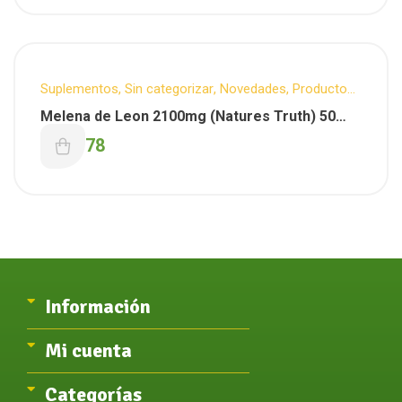
Suplementos
,
Sin categorizar
,
Novedades
,
Productos
Destacados
Melena de Leon 2100mg (Natures Truth) 50
Capsulas
$
45.178
Información
Mi cuenta
Categorías