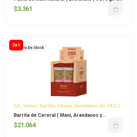
gluten
$
3.361
2x1
Fuera De Stock
2x1
,
Verano
,
Barritas
,
Fitness
,
Novedades
,
Sin T.A.C.C.
Barrita de Cereral ( Mani, Arandanos y
Manzana ) x 40 gs – Vitalgy x 10 unid.
$
21.064