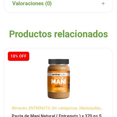
Valoraciones (0)
Productos relacionados
10% OFF
10% OFF
Almacén
,
ENTRENUTS
,
Sin categorizar
,
Mantequillas
,
Descuentos Semanales
,
Sin T.A.C.C.
Pasta de Mani Natural ( Entrenuts ) x 370 gs Sin