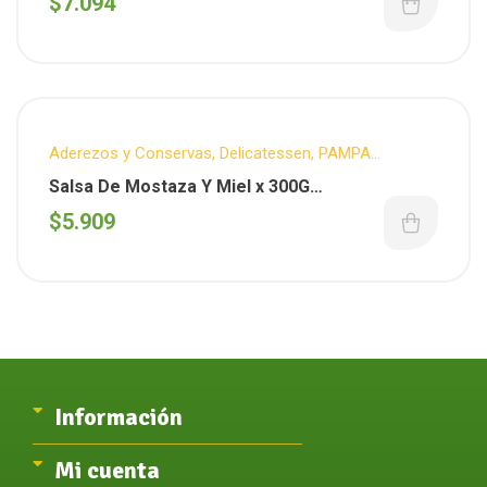
$
7.094
Aderezos y Conservas
,
Delicatessen
,
PAMPA
GOURMET
Salsa De Mostaza Y Miel x 300G
(Pampagourmet)
$
5.909
Información
Mi cuenta