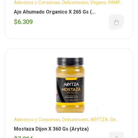
Aderezos y Conservas
,
Delicatessen
,
Vegano
,
PAMPA
GOURMET
,
Organicos
Ajo Ahumado Organico X 265 Gs (
Pampagourmet )
$
6.309
Aderezos y Conservas
,
Delicatessen
,
ARYTZA
,
Sin
T.A.C.C.
Mostaza Dijon X 360 Gs (Arytza)