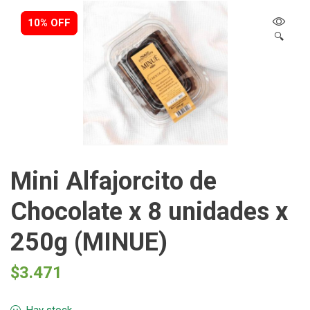
10% OFF
10% OFF
🔍
Mini Alfajorcito de
Chocolate x 8 unidades x
250g (MINUE)
$
3.471
Hay stock