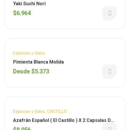
Para tus comidas
Yaki Sushi Nori
$
6.964
Especias y Sales
Pimienta Blanca Molida
Desde
$
5.373
Especias y Sales
,
CASTILLO
Azafrán Español ( El Castillo ) X 2 Capsulas De
2 Dg.
$
8.056