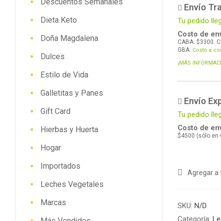
Descuentos Semanales
Envío Tra
Dieta Keto
Tu pedido lle
Costo de env
Doña Magdalena
CABA: $3300. C
GBA:
Costo a co
Dulces
¡MÁS INFORMAC
Estilo de Vida
Galletitas y Panes
Envío Ex
Gift Card
Tu pedido ll
Costo de env
Hierbas y Huerta
$4500 (sólo en
Hogar
Importados
Agregar a 
Leches Vegetales
Marcas
SKU:
N/D
Categoría:
Le
Más Vendidos