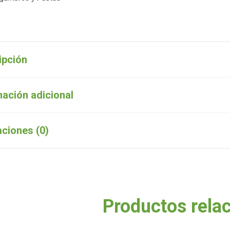
ipción
mación adicional
aciones (0)
Productos rela