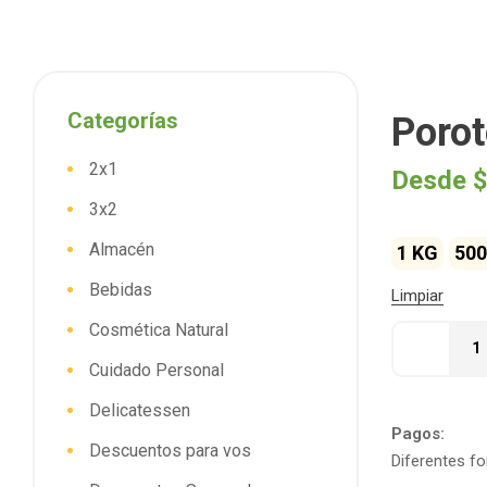
Categorías
Porot
2x1
Desde
$
3x2
Almacén
1 KG
500
Bebidas
Limpiar
Cosmética Natural
Cuidado Personal
Delicatessen
Pagos:
Descuentos para vos
Diferentes f