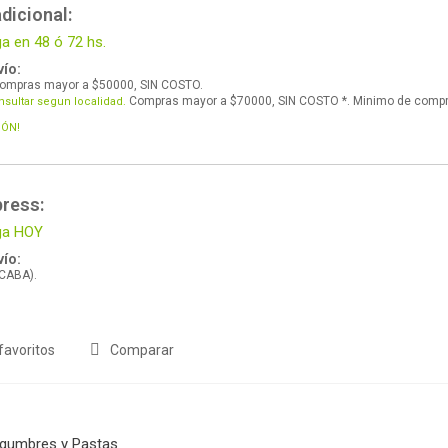
dicional:
ga en 48 ó 72 hs.
ío:
ompras mayor a $50000, SIN COSTO.
Compras mayor a $70000, SIN COSTO *. Minimo de comp
nsultar segun localidad.
IÓN!
press:
ega HOY
ío:
 CABA).
favoritos
Comparar
gumbres y Pastas