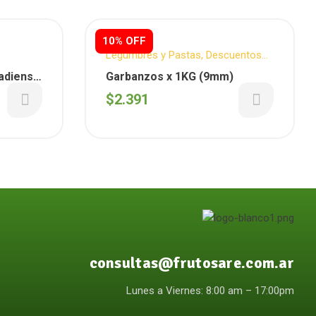
10% OFF
Legumbres y Pastas
,
Descuentos
Semanales
,
Para tus comidas
Garbanzos x 1KG (9mm)
$
2.391
consultas@frutosare.com.ar
Lunes a Viernes: 8:00 am – 17:00pm