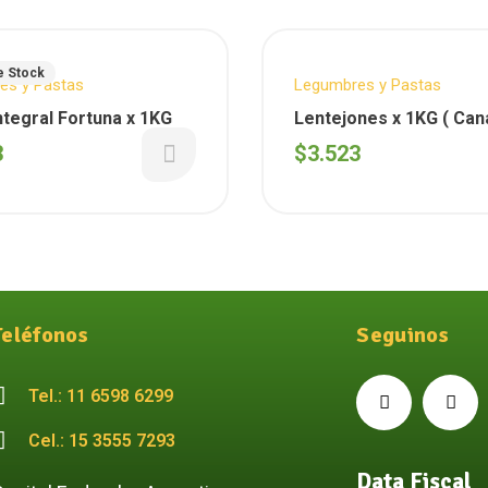
e Stock
es y Pastas
Legumbres y Pastas
ntegral Fortuna x 1KG
Lentejones x 1KG ( Canadiense
)
3
$
3.523
Teléfonos
Seguinos
Tel.: 11 6598 6299
Cel.: 15 3555 7293
Data Fiscal