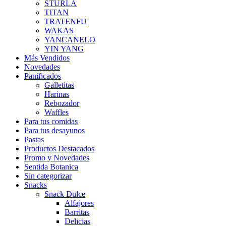
STURLA
TITAN
TRATENFU
WAKAS
YANCANELO
YIN YANG
Más Vendidos
Novedades
Panificados
Galletitas
Harinas
Rebozador
Waffles
Para tus comidas
Para tus desayunos
Pastas
Productos Destacados
Promo y Novedades
Sentida Botanica
Sin categorizar
Snacks
Snack Dulce
Alfajores
Barritas
Delicias