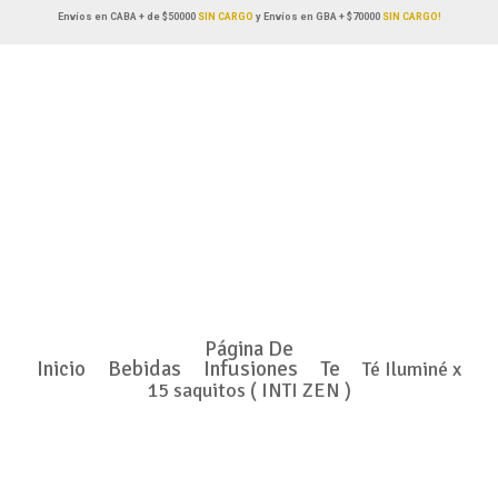
Envíos en CABA + de $50000
SIN CARGO
y Envíos en GBA + $70000
SIN CARGO!
Página De
Inicio
Bebidas
Infusiones
Te
Té Iluminé x
15 saquitos ( INTI ZEN )