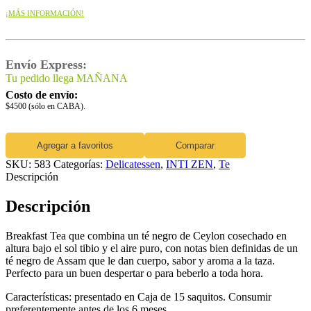
¡MÁS INFORMACIÓN!
Envío Express:
Tu pedido llega MAÑANA
Costo de envío:
$4500 (sólo en CABA).
Agregar a favoritos
Comparar
SKU:
583
Categorías:
Delicatessen
,
INTI ZEN
,
Te
Descripción
Descripción
Breakfast Tea que combina un té negro de Ceylon cosechado en
altura bajo el sol tibio y el aire puro, con notas bien definidas de un
té negro de Assam que le dan cuerpo, sabor y aroma a la taza.
Perfecto para un buen despertar o para beberlo a toda hora.
Características: presentado en Caja de 15 saquitos. Consumir
preferentemente antes de los 6 meses.