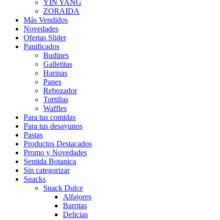
YIN YANG
ZORAIDA
Más Vendidos
Novedades
Ofertas Slider
Panificados
Budines
Galletitas
Harinas
Panes
Rebozador
Tortillas
Waffles
Para tus comidas
Para tus desayunos
Pastas
Productos Destacados
Promo y Novedades
Sentida Botanica
Sin categorizar
Snacks
Snack Dulce
Alfajores
Barritas
Delicias