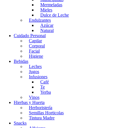
Mermeladas
Mieles
Dulce de Leche
Endulzantes
Azúcar
Natural
Cuidado Personal
Capilar
Corporal
Facial
Higiene
Bebidas
Leches
Jugos
Infusiones
Café
Te
Yerba
Vinos
Hierbas y Huerta
Herboristería
Semillas Horticolas
Tintura Madre
Snacks