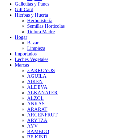
Galletitas y Panes
Gift Card
Hierbas y Huerta
Herboristería
Semillas Horticolas
Tintura Madre
Hogar
Bazar
Limpieza
Importados
Leches Vegetales
Marcas
3 ARROYOS
AGUILA
AIKEN
ALDEVA
ALKANATER
ALZOL
ANKAS
ARARAT
ARGENFRUT
ARYTZA
AYV
BAMBOO
BE KIND