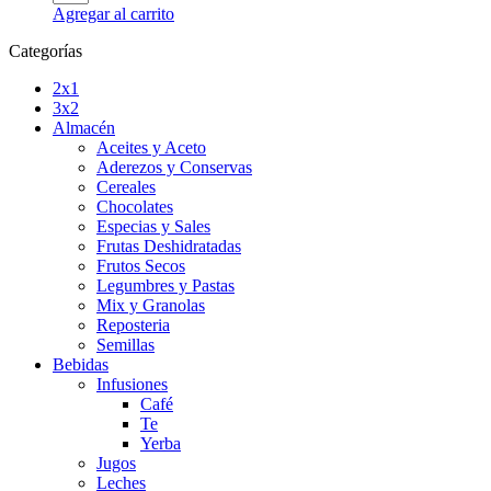
Agregar al carrito
Categorías
2x1
3x2
Almacén
Aceites y Aceto
Aderezos y Conservas
Cereales
Chocolates
Especias y Sales
Frutas Deshidratadas
Frutos Secos
Legumbres y Pastas
Mix y Granolas
Reposteria
Semillas
Bebidas
Infusiones
Café
Te
Yerba
Jugos
Leches