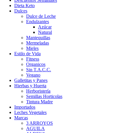
Descuentos Semanales
Dieta Keto
Dulces
Dulce de Leche
Endulzantes
Azúcar
Natural
Mantequillas
Mermeladas
Mieles
Estilo de Vida
Fitness
Organicos
Sin T.A.C.C.
Vegano
Galletitas y Panes
Hierbas y Huerta
Herboristería
Semillas Horticolas
Tintura Madre
Importados
Leches Vegetales
Marcas
3 ARROYOS
AGUILA