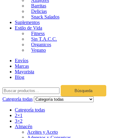
Alfajores
Barritas
Delicias
Snack Salados
Suplementos
Estilo de Vida
Fitness
Sin T.A.C.C.
Organicos
Vegano
Envíos
Marcas
Mayorista
Blog
Búsqueda
Categoría todas
Categoría todas
2×1
3×2
Almacén
Aceites y Aceto
Aderezos y Conservas