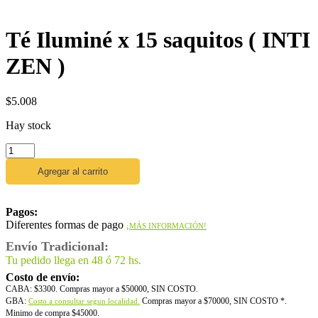
Té Iluminé x 15 saquitos ( INTI
ZEN )
$
5.008
Hay stock
Agregar al carrito
Pagos:
Diferentes formas de pago
¡MÁS INFORMACIÓN!
Envío Tradicional:
Tu pedido llega en 48 ó 72 hs.
Costo de envío:
CABA: $3300. Compras mayor a $50000, SIN COSTO.
GBA:
Compras mayor a $70000, SIN COSTO *.
Costo a consultar segun localidad.
Minimo de compra $45000.