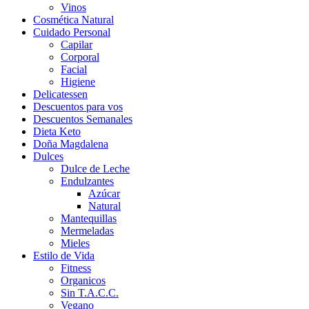
Vinos
Cosmética Natural
Cuidado Personal
Capilar
Corporal
Facial
Higiene
Delicatessen
Descuentos para vos
Descuentos Semanales
Dieta Keto
Doña Magdalena
Dulces
Dulce de Leche
Endulzantes
Azúcar
Natural
Mantequillas
Mermeladas
Mieles
Estilo de Vida
Fitness
Organicos
Sin T.A.C.C.
Vegano