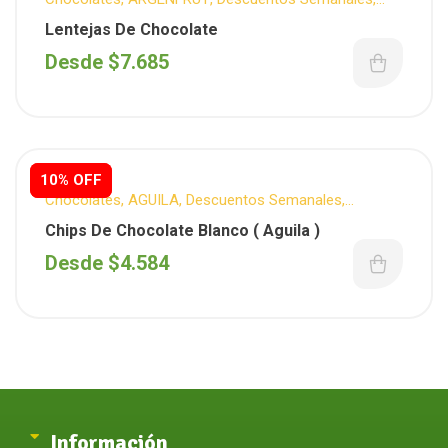
Reposteria
Lentejas De Chocolate
Desde
$
7.685
10% OFF
10% OFF
Chocolates
,
AGUILA
,
Descuentos Semanales
,
Reposteria
Chips De Chocolate Blanco ( Aguila )
Desde
$
4.584
Información