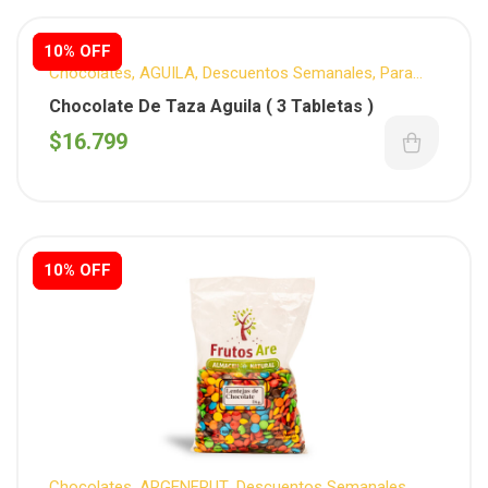
10% OFF
10% OFF
Chocolates
,
AGUILA
,
Descuentos Semanales
,
Para
tus comidas
,
Reposteria
Chocolate De Taza Aguila ( 3 Tabletas )
$
16.799
10% OFF
10% OFF
Chocolates
,
ARGENFRUT
,
Descuentos Semanales
,