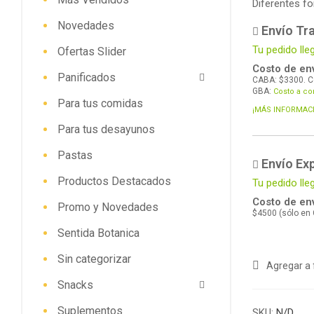
Diferentes f
Novedades
Envío Tra
Tu pedido lle
Ofertas Slider
Costo de env
Panificados
CABA: $3300. C
GBA:
Costo a co
Para tus comidas
¡MÁS INFORMAC
Para tus desayunos
Pastas
Envío Ex
Productos Destacados
Tu pedido lle
Costo de env
Promo y Novedades
$4500 (sólo en
Sentida Botanica
Sin categorizar
Agregar a 
Snacks
Suplementos
SKU:
N/D