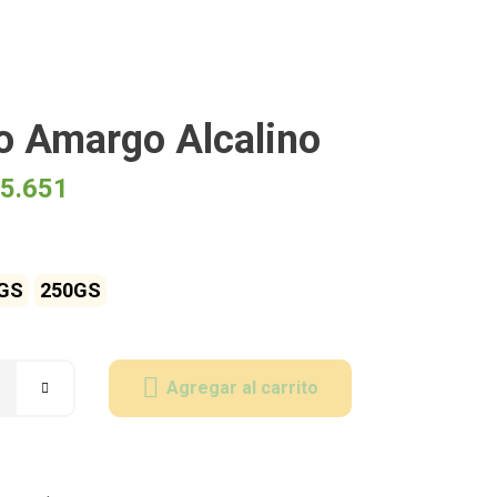
o Amargo Alcalino
5.651
GS
250GS
Agregar al carrito