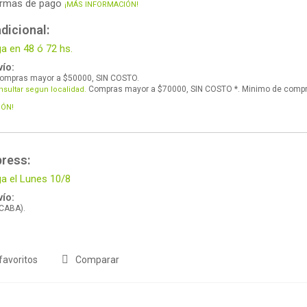
ormas de pago
¡MÁS INFORMACIÓN!
dicional:
ga en 48 ó 72 hs.
ío:
ompras mayor a $50000, SIN COSTO.
Compras mayor a $70000, SIN COSTO *. Minimo de comp
nsultar segun localidad.
IÓN!
press:
ga el Lunes 10/8
ío:
 CABA).
favoritos
Comparar