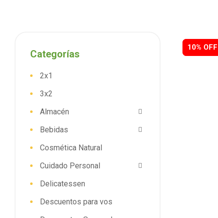
10% OFF
10% OFF
Categorías
2x1
3x2
Almacén
Bebidas
Cosmética Natural
Cuidado Personal
Delicatessen
Descuentos para vos