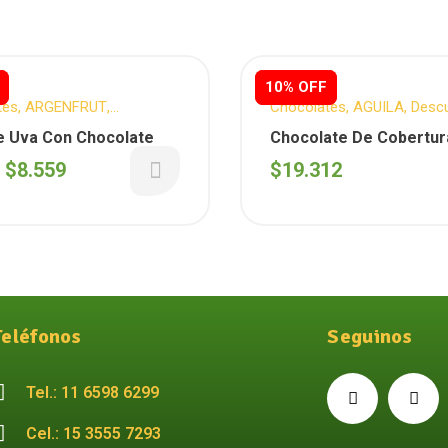
10% OFF
10% OFF
tes
,
ARGENFRUT
,
Chocolates
,
AGUILA
,
Desc
tos Semanales
Semanales
,
Reposteria
e Uva Con Chocolate
Chocolate De Cobertur
Blanco Aguila ( 3 Tablet
e
$
8.559
$
19.312
Teléfonos
Seguinos
Tel.: 11 6598 6299
Cel.: 15 3555 7293