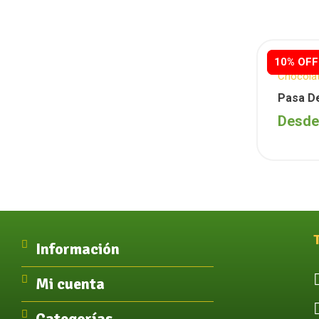
10% OFF
10% OFF
Chocola
Descuen
Pasa D
Desd
Información
Mi cuenta
Categorías