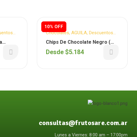
10% OFF
10% OFF
uentos
Chocolates
,
AGUILA
,
Descuentos
Semanales
,
Reposteria
a
Chips De Chocolate Negro (
as )
Aguila )
Desde
$
5.184
consultas@frutosare.com.ar
Lunes a Viernes: 8:00 am – 17:00pm