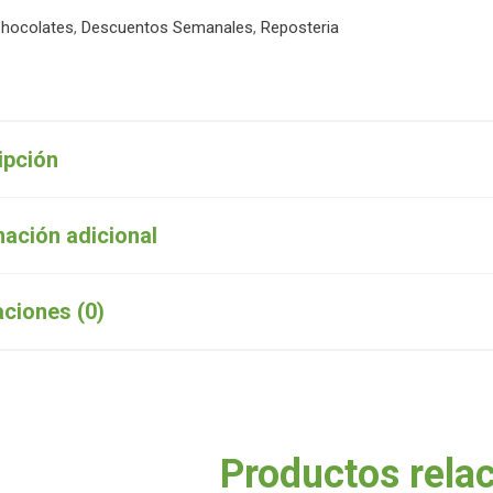
hocolates
,
Descuentos Semanales
,
Reposteria
ipción
mación adicional
aciones (0)
Productos rela