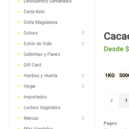
Descuentos Semanales
Dieta Keto
Doña Magdalena
Dulces
Caca
Estilo de Vida
Desde
$
Galletitas y Panes
Gift Card
1KG
500
Hierbas y Huerta
Hogar
Importados
Leches Vegetales
Marcas
Pagos:
Más Vendidos