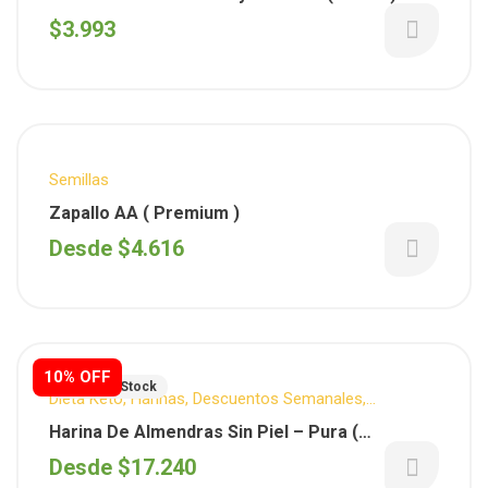
$
3.993
Semillas
Zapallo AA ( Premium )
Desde
$
4.616
10% OFF
Fuera De Stock
Dieta Keto
,
Harinas
,
Descuentos Semanales
,
Reposteria
Harina De Almendras Sin Piel – Pura (
Importada )
Desde
$
17.240