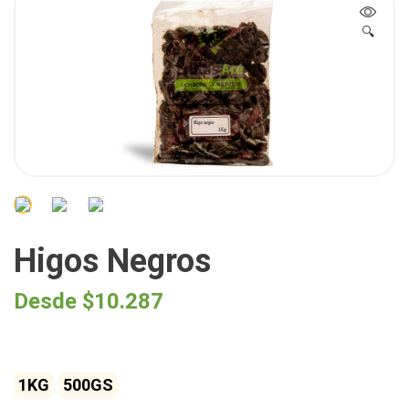
🔍
Higos Negros
Desde
$
10.287
1KG
500GS